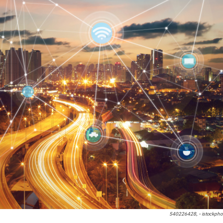
540226428, - istockpho